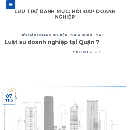
Bỏ
qua
LƯU TRỮ DANH MỤC:
HỎI ĐÁP DOANH
NGHIỆP
nội
dung
HỎI ĐÁP DOANH NGHIỆP
,
CHƯA PHÂN LOẠI
Luật sư doanh nghiệp tại Quận 7
BỞI
LUATSUSUM
07
Th3