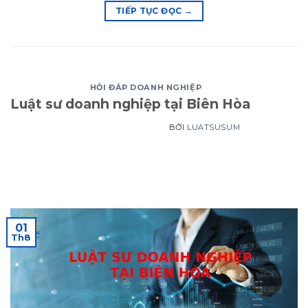
TIẾP TỤC ĐỌC
→
HỎI ĐÁP DOANH NGHIỆP
Luật sư doanh nghiệp tại Biên Hòa
BỞI
LUATSUSUM
01
Th8