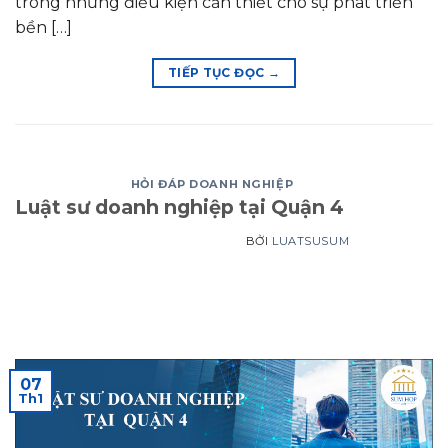
trong những điều kiện cần thiết cho sự phát triển
bền […]
TIẾP TỤC ĐỌC
→
HỎI ĐÁP DOANH NGHIỆP
Luật sư doanh nghiệp tại Quận 4
BỞI
LUATSUSUM
07
Th1