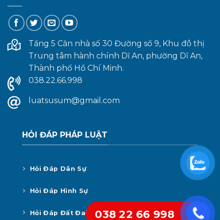
Tầng 5 Căn nhà số 30 Đường số 9, Khu đô thị
Trung tâm hành chính Dĩ An, phường Dĩ An,
Thành phố Hồ Chí Minh.
038.22.66.998
luatsusum@gmail.com
HỎI ĐÁP PHÁP LUẬT
Hỏi Đáp Dân Sự
Hỏi Đáp Hình Sự
038 22 66 998
Hỏi Đáp Đất Đai