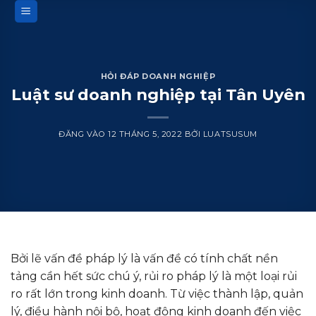
Bỏ
qua
nội
dung
HỎI ĐÁP DOANH NGHIỆP
Luật sư doanh nghiệp tại Tân Uyên
ĐĂNG VÀO
12 THÁNG 5, 2022
BỞI
LUATSUSUM
Bởi lẽ vấn đề pháp lý là vấn đề có tính chất nền
tảng cần hết sức chú ý, rủi ro pháp lý là một loại rủi
ro rất lớn trong kinh doanh. Từ việc thành lập, quản
lý, điều hành nội bộ, hoạt động kinh doanh đến việc