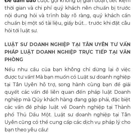
Để đảm bảo
cuộc gọi không bị gián đoạn, tiết kiệm
thời gian và chi phí quý khách nên chuẩn bị trước
nội dung hỏi và trình bày rõ ràng, quý khách cần
chuẩn bị một số tài liệu, giấy bút… trước khi đặt câu
hỏi tới luật sư.
LUẬT SƯ DOANH NGHIỆP TẠI TÂN UYÊN TƯ VẤN
PHÁP LUẬT DOANH NGHIỆP TRỰC TIẾP TẠI VĂN
PHÒNG
Nếu nhu cầu của bạn không chỉ dừng lại ở việc
được tư vấn! Mà bạn muốn có Luật sư doanh nghiệp
tại Tân Uyên hỗ trợ, song hành cùng bạn để giải
quyết các vấn đề liên quan đến pháp luật Doanh
nghiệp mà Qúy khách hàng đang gặp phải, đặc biệt
các vấn đề pháp luật về Doanh nghiệp tại Thành
phố Thủ Dầu Một. Luật sư doanh nghiệp tại Tân
Uyên cũng có thể cung cấp các dịch vụ pháp lý cho
bạn theo yêu cầu!