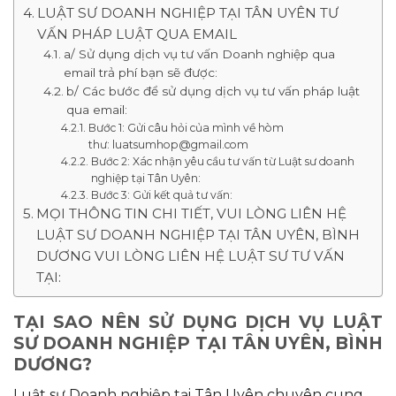
LUẬT SƯ DOANH NGHIỆP TẠI TÂN UYÊN TƯ
VẤN PHÁP LUẬT QUA EMAIL
a/ Sử dụng dịch vụ tư vấn Doanh nghiệp qua
email trả phí bạn sẽ được:
b/ Các bước để sử dụng dịch vụ tư vấn pháp luật
qua email:
Bước 1: Gửi câu hỏi của mình về hòm
thư:
luatsumhop@gmail.com
Bước 2: Xác nhận yêu cầu tư vấn từ Luật sư doanh
nghiệp tại Tân Uyên:
Bước 3: Gửi kết quả tư vấn:
MỌI THÔNG TIN CHI TIẾT, VUI LÒNG LIÊN HỆ
LUẬT SƯ DOANH NGHIỆP TẠI TÂN UYÊN, BÌNH
DƯƠNG VUI LÒNG LIÊN HỆ LUẬT SƯ TƯ VẤN
TẠI:
TẠI SAO NÊN SỬ DỤNG DỊCH VỤ LUẬT
SƯ DOANH NGHIỆP TẠI TÂN UYÊN, BÌNH
DƯƠNG?
Luật sư Doanh nghiệp tại Tân Uyên chuyên cung