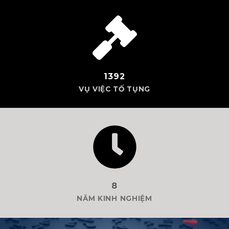
1392
VỤ VIỆC TỐ TỤNG
8
NĂM KINH NGHIỆM