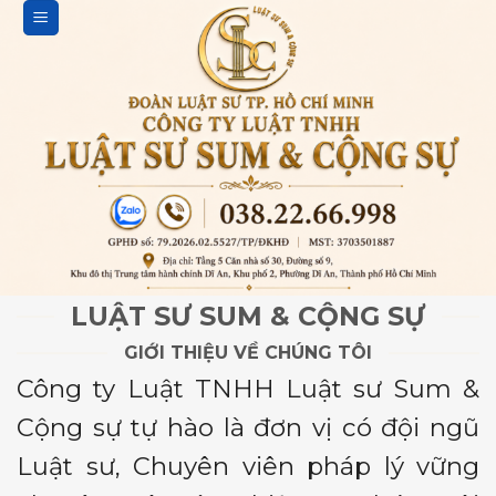
Bỏ
qua
nội
dung
LUẬT SƯ SUM & CỘNG SỰ
GIỚI THIỆU VỀ CHÚNG TÔI
Công ty Luật TNHH Luật sư Sum &
Cộng sự tự hào là đơn vị có đội ngũ
Luật sư, Chuyên viên pháp lý vững