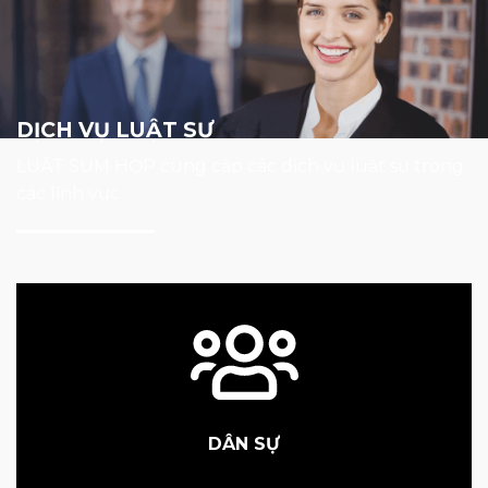
DỊCH VỤ LUẬT SƯ
LUẬT SUM HỌP cung cấp các dịch vụ luật sư trong
các lĩnh vực
DÂN SỰ