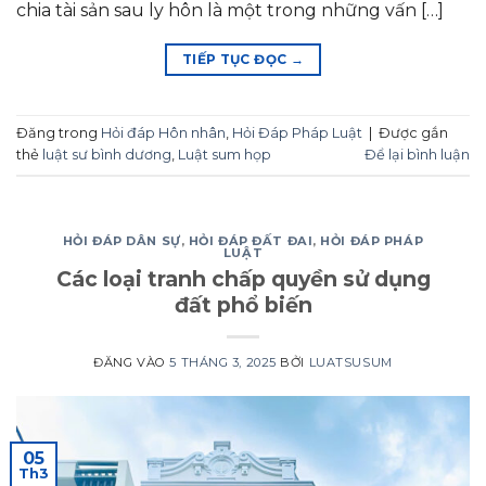
chia tài sản sau ly hôn là một trong những vấn […]
TIẾP TỤC ĐỌC
→
Đăng trong
Hỏi đáp Hôn nhân
,
Hỏi Đáp Pháp Luật
|
Được gắn
thẻ
luật sư bình dương
,
Luật sum họp
Để lại bình luận
HỎI ĐÁP DÂN SỰ
,
HỎI ĐÁP ĐẤT ĐAI
,
HỎI ĐÁP PHÁP
LUẬT
Các loại tranh chấp quyền sử dụng
đất phổ biến
ĐĂNG VÀO
5 THÁNG 3, 2025
BỞI
LUATSUSUM
05
Th3