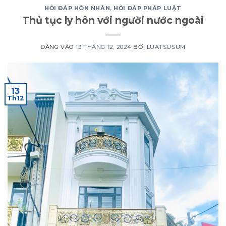
HỎI ĐÁP HÔN NHÂN
,
HỎI ĐÁP PHÁP LUẬT
Thủ tục ly hôn với người nước ngoài
ĐĂNG VÀO
13 THÁNG 12, 2024
BỞI
LUATSUSUM
13
Th12