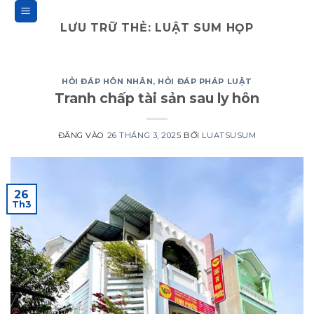
Bỏ
qua
LƯU TRỮ THẺ:
LUẬT SUM HỌP
nội
dung
HỎI ĐÁP HÔN NHÂN
,
HỎI ĐÁP PHÁP LUẬT
Tranh chấp tài sản sau ly hôn
ĐĂNG VÀO
26 THÁNG 3, 2025
BỞI
LUATSUSUM
26
Th3