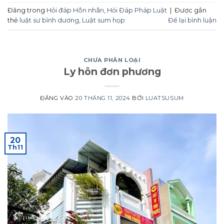
Đăng trong
Hỏi đáp Hôn nhân
,
Hỏi Đáp Pháp Luật
|
Được gắn
thẻ
luật sư bình dương
,
Luật sum họp
Để lại bình luận
CHƯA PHÂN LOẠI
Ly hôn đơn phương
ĐĂNG VÀO
20 THÁNG 11, 2024
BỞI
LUATSUSUM
20
Th11