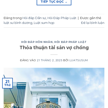
TIẾP TỤC ĐỌC
→
Đăng trong
Hỏi đáp Dân sự
,
Hỏi Đáp Pháp Luật
|
Được gắn thẻ
luật sư bình dương
,
Luật sum họp
Để lại bình luận
HỎI ĐÁP HÔN NHÂN
,
HỎI ĐÁP PHÁP LUẬT
Thỏa thuận tài sản vợ chồng
ĐĂNG VÀO
21 THÁNG 2, 2025
BỞI
LUATSUSUM
21
Th2