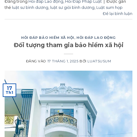
Đăng trong
Hỏi đáp Lao động
,
Hỏi Đáp Pháp Luật
|
Được gắn
thẻ
luật sư bình dương
,
luật sư giỏi bình dương
,
Luật sum họp
Để lại bình luận
HỎI ĐÁP BẢO HIỂM XÃ HỘI
,
HỎI ĐÁP LAO ĐỘNG
Đối tượng tham gia bảo hiểm xã hội
ĐĂNG VÀO
17 THÁNG 1, 2025
BỞI
LUATSUSUM
17
Th1