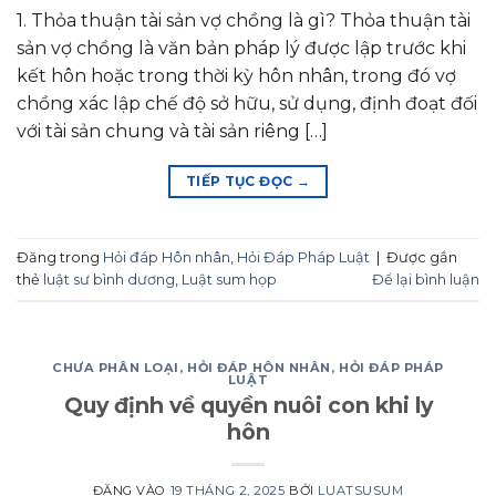
1. Thỏa thuận tài sản vợ chồng là gì? Thỏa thuận tài
sản vợ chồng là văn bản pháp lý được lập trước khi
kết hôn hoặc trong thời kỳ hôn nhân, trong đó vợ
chồng xác lập chế độ sở hữu, sử dụng, định đoạt đối
với tài sản chung và tài sản riêng […]
TIẾP TỤC ĐỌC
→
Đăng trong
Hỏi đáp Hôn nhân
,
Hỏi Đáp Pháp Luật
|
Được gắn
thẻ
luật sư bình dương
,
Luật sum họp
Để lại bình luận
CHƯA PHÂN LOẠI
,
HỎI ĐÁP HÔN NHÂN
,
HỎI ĐÁP PHÁP
LUẬT
Quy định về quyền nuôi con khi ly
hôn
ĐĂNG VÀO
19 THÁNG 2, 2025
BỞI
LUATSUSUM