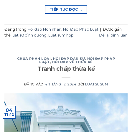
TIẾP TỤC ĐỌC
→
Đăng trong
Hỏi đáp Hôn nhân
,
Hỏi Đáp Pháp Luật
|
Được gắn
thẻ
luật sư bình dương
,
Luật sum họp
Để lại bình luận
CHƯA PHÂN LOẠI
,
HỎI ĐÁP DÂN SỰ
,
HỎI ĐÁP PHÁP
LUẬT
,
HỎI ĐÁP VỀ THỪA KẾ
Tranh chấp thừa kế
ĐĂNG VÀO
4 THÁNG 12, 2024
BỞI
LUATSUSUM
04
Th12