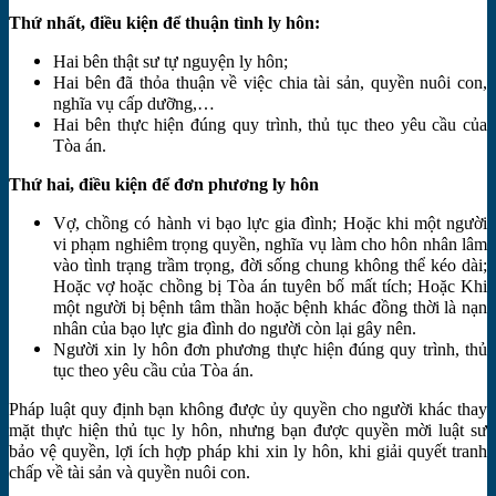
Thứ nhất, điều kiện để thuận tình ly hôn:
Hai bên thật sư tự nguyện ly hôn;
Hai bên đã thỏa thuận về việc chia tài sản, quyền nuôi con,
nghĩa vụ cấp dưỡng,…
Hai bên thực hiện đúng quy trình, thủ tục theo yêu cầu của
Tòa án.
Thứ hai, điều kiện để đơn phương ly hôn
Vợ, chồng có hành vi bạo lực gia đình; Hoặc khi một người
vi phạm nghiêm trọng quyền, nghĩa vụ làm cho hôn nhân lâm
vào tình trạng trầm trọng, đời sống chung không thể kéo dài;
Hoặc vợ hoặc chồng bị Tòa án tuyên bố mất tích; Hoặc Khi
một người bị bệnh tâm thần hoặc bệnh khác đồng thời là nạn
nhân của bạo lực gia đình do người còn lại gây nên.
Người xin ly hôn đơn phương thực hiện đúng quy trình, thủ
tục theo yêu cầu của Tòa án.
Pháp luật quy định bạn không được ủy quyền cho người khác thay
mặt thực hiện thủ tục ly hôn, nhưng bạn được quyền mời luật sư
bảo vệ quyền, lợi ích hợp pháp khi xin ly hôn, khi giải quyết tranh
chấp về tài sản và quyền nuôi con.