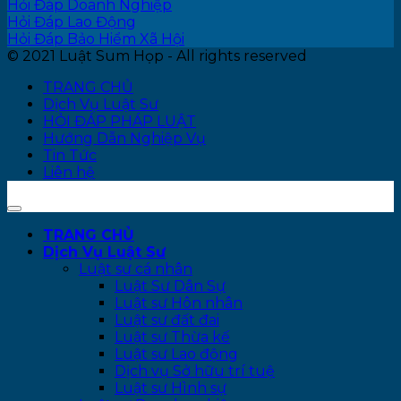
Hỏi Đáp Doanh Nghiệp
Hỏi Đáp Lao Động
Hỏi Đáp Bảo Hiểm Xã Hội
© 2021 Luật Sum Họp - All rights reserved
TRANG CHỦ
Dịch Vụ Luật Sư
HỎI ĐÁP PHÁP LUẬT
Hướng Dẫn Nghiệp Vụ
Tin Tức
Liên hệ
TRANG CHỦ
Dịch Vụ Luật Sư
Luật sư cá nhân
Luật Sư Dân Sự
Luật sư Hôn nhân
Luật sư đất đai
Luật sư Thừa kế
Luật sư Lao động
Dịch vụ Sở hữu trí tuệ
Luật sư Hình sự