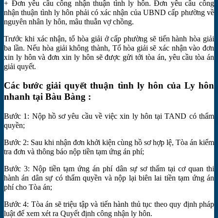
+ Đơn yêu cầu công nhận thuận tình ly hôn. Đơn yêu cầu công
nhận thuận tình ly hôn phải có xác nhận của UBND cấp phường về
nguyên nhân ly hôn, mâu thuẫn vợ chồng.
Trước khi xác nhận, tổ hòa giải ở cấp phường sẽ tiến hành hòa giải
ba lần. Nếu hòa giải không thành, Tổ hòa giải sẽ xác nhận vào đơn
xin ly hôn và đơn xin ly hôn sẽ được gửi tới tòa án, yêu cầu tòa án
giải quyết.
Các bước giải quyết thuận tình ly hôn của Ly hôn
nhanh tại Bàu Bàng :
Bước 1: Nộp hồ sơ yêu cầu về việc xin ly hôn tại TAND có thẩm
quyền;
Bước 2: Sau khi nhận đơn khởi kiện cùng hồ sơ hợp lệ, Tòa án kiểm
tra đơn và thông báo nộp tiền tạm ứng án phí;
Bước 3: Nộp tiền tạm ứng án phí dân sự sơ thẩm tại cơ quan thi
hành án dân sự có thẩm quyền và nộp lại biên lai tiền tạm ứng án
phí cho Tòa án;
Bước 4: Tòa án sẽ triệu tập và tiến hành thủ tục theo quy định pháp
luật để xem xét ra Quyết định công nhận ly hôn.