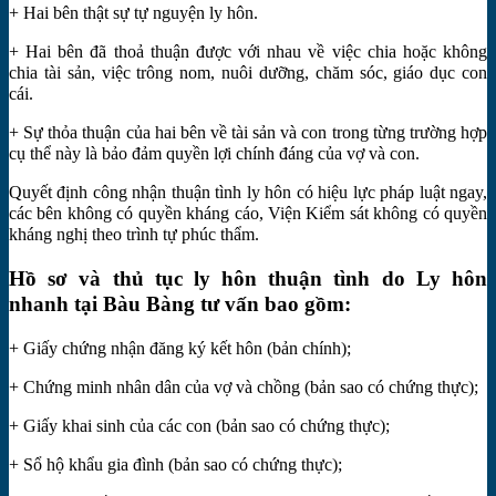
+ Hai bên thật sự tự nguyện ly hôn.
+ Hai bên đã thoả thuận được với nhau về việc chia hoặc không
chia tài sản, việc trông nom, nuôi dưỡng, chăm sóc, giáo dục con
cái.
+ Sự thỏa thuận của hai bên về tài sản và con trong từng trường hợp
cụ thể này là bảo đảm quyền lợi chính đáng của vợ và con.
Quyết định công nhận thuận tình ly hôn có hiệu lực pháp luật ngay,
các bên không có quyền kháng cáo, Viện Kiểm sát không có quyền
kháng nghị theo trình tự phúc thẩm.
Hồ sơ và thủ tục ly hôn thuận tình do Ly hôn
nhanh tại Bàu Bàng tư vấn bao gồm:
+ Giấy chứng nhận đăng ký kết hôn (bản chính);
+ Chứng minh nhân dân của vợ và chồng (bản sao có chứng thực);
+ Giấy khai sinh của các con (bản sao có chứng thực);
+ Sổ hộ khẩu gia đình (bản sao có chứng thực);