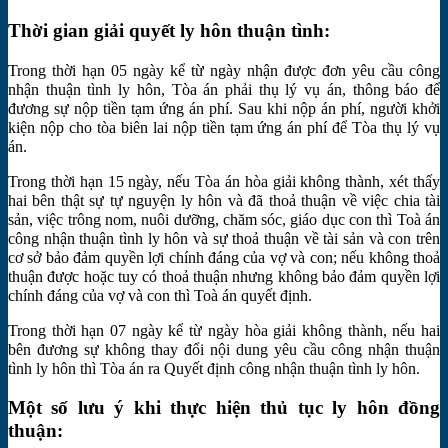
Thời gian giải quyết ly hôn thuận tình:
Trong thời hạn 05 ngày kể từ ngày nhận được đơn yêu cầu công
nhận thuận tình ly hôn, Tòa án phải thụ lý vụ án, thông báo để
đương sự nộp tiền tạm ứng án phí. Sau khi nộp án phí, người khởi
kiện nộp cho tòa biên lai nộp tiền tạm ứng án phí để Tòa thụ lý vụ
án.
Trong thời hạn 15 ngày, nếu Tòa án hòa giải không thành, xét thấy
hai bên thật sự tự nguyện ly hôn và đã thoả thuận về việc chia tài
sản, việc trông nom, nuôi dưỡng, chăm sóc, giáo dục con thì Toà án
công nhận thuận tình ly hôn và sự thoả thuận về tài sản và con trên
cơ sở bảo đảm quyền lợi chính đáng của vợ và con; nếu không thoả
thuận được hoặc tuy có thoả thuận nhưng không bảo đảm quyền lợi
chính đáng của vợ và con thì Toà án quyết định.
Trong thời hạn 07 ngày kể từ ngày hòa giải không thành, nếu hai
bên đương sự không thay đổi nội dung yêu cầu công nhận thuận
tình ly hôn thì Tòa án ra Quyết định công nhận thuận tình ly hôn.
Một số lưu ý khi thực hiện thủ tục ly hôn đồng
thuận: