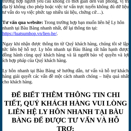
trường hợp người yêu cầu không có thời gian đến văn phòng, vị trí
địa lý không cho phép hoặc việc tư vấn trực tuyến không đủ dữ liệu
tư vấn do vụ việc phức tạp nhiều tài liệu, chứng cứ…).
Tư vấn qua website:
Trong trường hợp bạn muốn liên hệ Ly hôn
nhanh tại Bàu Bàng nhanh nhất, để lại thông tin tại:
https://luatsumhop.vn/lien-he/
.
Ngay khi nhận được thông tin từ Quý khách hàng, chúng tôi sẽ lập
tức liên hệ hỗ trợ. Ly hôn nhanh tại Bàu Bàng rất hân hạnh được
đồng hành cùng quý khách hàng và là người bảo vệ quyền và lợi
ích hợp pháp của Quý khách hàng.
Ly hôn nhanh tại Bàu Bàng sẽ hướng dẫn, tư vấn và hỗ trợ khách
hàng giải quyết các vấn đề một cách nhanh chóng – hiệu quả nhất
cho khách hàng.
ĐỂ BIẾT THÊM THÔNG TIN CHI
TIẾT, QUÝ KHÁCH HÀNG VUI LÒNG
LIÊN HỆ LY HÔN NHANH TẠI BÀU
BÀNG ĐỂ ĐƯỢC TƯ VẤN VÀ HỖ
TRỢ: