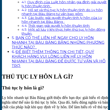
Quy định của Luật hôn nhân gia đình giải quyết
ly hôn thuận tình:
Hồ sơ và thủ tục ly hôn thuận tình do Ly hôn
nhanh tại Bàu Bàng tư vấn bao gồm:
Các bước giải quyết thuận tình ly hôn của Ly
hôn nhanh tại Bàu Bàng :
Thời gian giải quyết ly hôn thuận tình:
Một số lưu ý khi thực hiện thủ tục ly hôn đồng
thuận:
BẠN CÓ THỂ LIÊN HỆ NGAY CHO LY HÔN
NHANH TẠI BÀU BÀNG BẰNG NHỮNG PHƯƠNG
THỨC NÀO?
ĐỂ BIẾT THÊM THÔNG TIN CHI TIẾT, QUÝ
KHÁCH HÀNG VUI LÒNG LIÊN HỆ LY HÔN
NHANH TẠI BÀU BÀNG ĐỂ ĐƯỢC TƯ VẤN VÀ HỖ
TRỢ:
THỦ TỤC LY HÔN LÀ GÌ?
Thủ tục ly hôn là gì?
Ly hôn nhanh tại Bàu Bàng giới thiệu đến bạn đọc giải hiểu rõ định
nghĩa như thế nào là thủ tục ly hôn. Qua đó, hiểu đúng nghĩa và bản
chất của pháp luật khi quy định về ly hôn. Để làm hiểu rõ về thủ tục