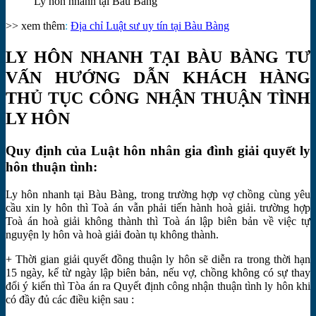
Ly hôn nhanh tại Bàu Bàng
>> xem thêm
:
Địa chỉ Luật sư uy tín tại Bàu Bàng
LY HÔN NHANH TẠI BÀU BÀNG TƯ
VẤN HƯỚNG DẪN KHÁCH HÀNG
THỦ TỤC CÔNG NHẬN THUẬN TÌNH
LY HÔN
Quy định của Luật hôn nhân gia đình giải quyết ly
hôn thuận tình:
Ly hôn nhanh tại Bàu Bàng, trong trường hợp vợ chồng cùng yêu
cầu xin ly hôn thì Toà án vẫn phải tiến hành hoà giải. trường hợp
Toà án hoà giải không thành thì Toà án lập biên bản về việc tự
nguyện ly hôn và hoà giải đoàn tụ không thành.
+ Thời gian giải quyết đồng thuận ly hôn sẽ diễn ra trong thời hạn
15 ngày, kể từ ngày lập biên bản, nếu vợ, chồng không có sự thay
đổi ý kiến thì Tòa án ra Quyết định công nhận thuận tình ly hôn khi
có đầy đủ các điều kiện sau :