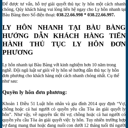
Để được tư vấn, hỗ trợ giải quyết thủ tục ly hôn một cách nhanh
chóng, Qúy khách hàng vui lòng liên hệ ngay cho Ly hôn nhanh tại
Bàu Bàng theo Số điện thoại:
038.22.66.998 * 038.22.66.997.
LY HÔN NHANH TẠI BÀU BÀNG
HƯỚNG DẪN KHÁCH HÀNG TIẾN
HÀNH THỦ TỤC LY HÔN ĐƠN
PHƯƠNG
Ly hôn nhanh tại Bàu Bàng với kinh nghiệm hơn 10 năm trong
nghề. Đội ngũ luật sư giỏi về ly hôn sẽ hướng dẫn thủ tục ly hôn
đơn phương cho khách hàng một cách nhanh chóng nhất. Cụ thể
như sau:
Quyền ly hôn đơn phương:
Khoản 1 Điều 51 Luật hôn nhân và gia đình 2014 quy định “Vợ,
chồng hoặc cả hai người có quyền yêu cầu Tòa án giải quyết ly
hôn”. Như vậy, về nguyên tắc thì vợ, chồng hoặc cả hai người có
quyền yêu cầu Tòa án giải quyết việc ly hôn. Tuy nhiên trường hợp
vợ đang mang thai hoặc đang nuôi con dưới 12 tháng tuổi thì người