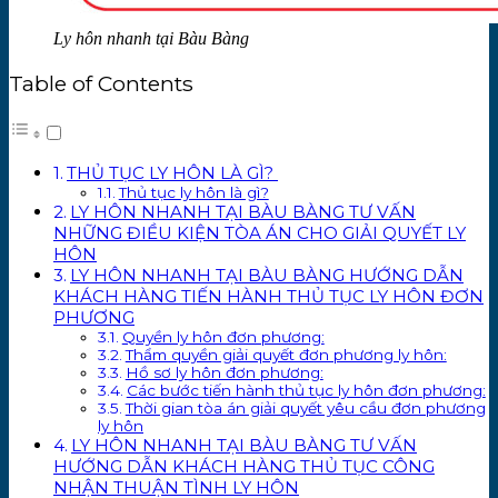
Ly hôn nhanh tại Bàu Bàng
Table of Contents
THỦ TỤC LY HÔN LÀ GÌ?
Thủ tục ly hôn là gì?
LY HÔN NHANH TẠI BÀU BÀNG TƯ VẤN
NHỮNG ĐIỀU KIỆN TÒA ÁN CHO GIẢI QUYẾT LY
HÔN
LY HÔN NHANH TẠI BÀU BÀNG HƯỚNG DẪN
KHÁCH HÀNG TIẾN HÀNH THỦ TỤC LY HÔN ĐƠN
PHƯƠNG
Quyền ly hôn đơn phương:
Thẩm quyền giải quyết đơn phương ly hôn:
Hồ sơ ly hôn đơn phương:
Các bước tiến hành thủ tục ly hôn đơn phương:
Thời gian tòa án giải quyết yêu cầu đơn phương
ly hôn
LY HÔN NHANH TẠI BÀU BÀNG TƯ VẤN
HƯỚNG DẪN KHÁCH HÀNG THỦ TỤC CÔNG
NHẬN THUẬN TÌNH LY HÔN