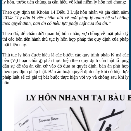
ly hôn, trước tiên chúng ta cần hiểu về khái niệm ly hôn nói chung:
Theo quy định tại Khoản 14 Điều 3 Luật hôn nhân và gia đình năm
2014:
“Ly hôn là việc chấm dứt về mặt pháp lý quan hệ vợ chồng
theo quyết đinh, bản án có hiệu lực pháp luật của tòa án.”
Theo đó, để chấm dứt quan hệ hôn nhân, vợ chồng về mặt pháp lý
thì các bên tiến hành thủ tục ly hôn hợp pháp the quy định của pháp
luật hiện nay.
Thủ tục ly hôn được hiểu là các bước, các quy trình pháp lý mà các
bên (Vợ hoặc chồng) phải thực hiện theo quy định của luật tố tụng
dân sự để tòa án căn cứ vào đó đưa ra quyết định, bản án phù hợp
theo quy định pháp luật. Bản án hoặc quyết định này khi có hiệu lực
pháp luật sẽ có giá trị bắt buộc thực hiện với vợ và chồng sau khi ly
hôn.