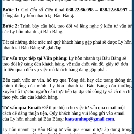
Bước 1:
Gọi đến số điện thoại
038.22.66.998 – 038.22.66.997
–
Tổng đài Ly hôn nhanh tại Bàu Bàng.
Bước 2:
Trình bày câu hỏi, trao đổi và lắng nghe ý kiến tư vấn từ
các Ly hôn nhanh tại Bàu Bàng.
Tất cả những thắc mắc mà quý khách hàng gặp phải sẽ được Ly hôn
nhanh tại Bàu Bàng sẽ giải đáp.
Tư vấn trực tiếp tại Văn phòng:
Ly hôn nhanh tại Bàu Bàng sẽ
trao đổi kỹ càng đến khách hàng, về mấu chốt vấn đề, giấy tờ, đơn
từ liên quan đến vụ việc mà khách hàng đang gặp phải.
Bên cạnh việc tư vấn, hỗ trợ qua Tổng đài hay các trang thông tin
chính thống của mình, Ly hôn nhanh tại Bàu Bàng còn thường
xuyên hỗ trợ cho người dân trực tiếp tại địa chỉ công ty và cả địa chỉ
theo yêu cầu của khách hàng.
Tư vấn qua Email:
Để thực hiện cho việc tư vấn qua email một
cách dễ dàng thuận tiện, Qúy khách hàng vui lòng gửi vào email
của Ly hôn nhanh tại Bàu Bàng:
luatsumhop@gmail.com
.
Ly hôn nhanh tại Bàu Bàng tư vấn qua email được áp dụng trong