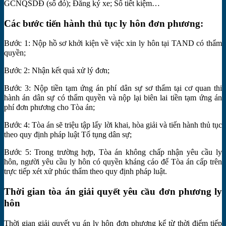
GCNQSDĐ (sổ đỏ); Đăng ký xe; Sổ tiết kiệm…
Các bước tiến hành thủ tục ly hôn đơn phương:
Bước 1: Nộp hồ sơ khởi kiện về việc xin ly hôn tại TAND có thẩm
quyền;
Bước 2: Nhận kết quả xử lý đơn;
Bước 3: Nộp tiền tạm ứng án phí dân sự sơ thẩm tại cơ quan thi
hành án dân sự có thẩm quyền và nộp lại biên lai tiền tạm ứng án
phí đơn phương cho Tòa án;
Bước 4: Tòa án sẽ triệu tập lấy lời khai, hòa giải và tiến hành thủ tục
theo quy định pháp luật Tố tụng dân sự;
Bước 5: Trong trường hợp, Tòa án không chấp nhận yêu cầu ly
hôn, người yêu cầu ly hôn có quyền kháng cáo để Tòa án cấp trên
trực tiếp xét xử phúc thẩm theo quy định pháp luật.
Thời gian tòa án giải quyết yêu cầu đơn phương ly
hôn
Thời gian giải quyết vụ án ly hôn đơn phương kể từ thời điểm tiếp