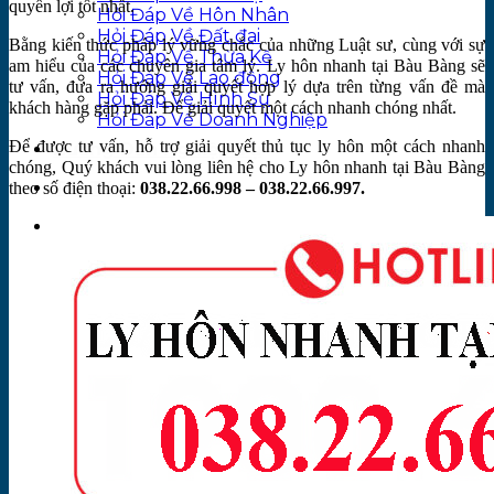
quyền lợi tốt nhất.
Hỏi Đáp Về Hôn Nhân
Hỏi Đáp Về Đất đai
Bằng kiến thức pháp lý vững chắc của những Luật sư, cùng với sự
Hỏi Đáp Về Thừa Kế
am hiểu của các chuyên gia tâm lý. Ly hôn nhanh tại Bàu Bàng sẽ
Hỏi Đáp Về Lao động
tư vấn, đưa ra hướng giải quyết hợp lý dựa trên từng vấn đề mà
Hỏi Đáp Về Hình Sự
khách hàng gặp phải. Để giải quyết một cách nhanh chóng nhất.
Hỏi Đáp Về Doanh Nghiệp
Để được tư vấn, hỗ trợ giải quyết thủ tục ly hôn một cách nhanh
Hướng Dẫn Nghiệp Vụ
chóng, Quý khách vui lòng liên hệ cho Ly hôn nhanh tại Bàu Bàng
Tin Tức
theo số điện thoại:
038.22.66.998 – 038.22.66.997.
Liên hệ