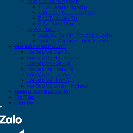
Luật sư Doanh nghiệp
Thuế Doanh Nghiệp
Tài Chính Doanh Nghiệp
Thủ Tục Đầu Tư
Giấy Phép Con
Luật Sư Riêng
Luật Sư Tư Vấn Thường Xuyên
Luật Sư Đại Diện Theo Vụ Việc
HỎI ĐÁP PHÁP LUẬT
Hỏi Đáp Về Dân Sự
Hỏi Đáp Về Hôn Nhân
Hỏi Đáp Về Đất đai
Hỏi Đáp Về Thừa Kế
Hỏi Đáp Về Lao động
Hỏi Đáp Về Hình Sự
Hỏi Đáp Về Doanh Nghiệp
Hướng Dẫn Nghiệp Vụ
Tin Tức
Liên hệ