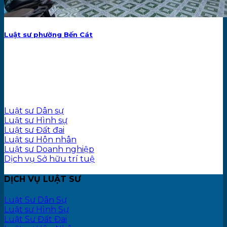
Luật sư phường Bến Cát
Tư Vấn Dịch Vụ Luật Sư
Luật sư Dân sự
Luật sư Hình sự
Luật sư Đất đai
Luật sư Hôn nhân
Luật sư Doanh nghiệp
Dịch vụ Sở hữu trí tuệ
DỊCH VỤ LUẬT SƯ
Luật Sư Dân Sự
Luật sư Hình Sự
Luật Sư Đất Đai