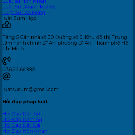
Luật sư Hôn Nhân
Luật Sư Doanh Nghiệp
Luật Sư Lao Động
luật Sum Họp
Tầng 5 Căn nhà số 30 Đường số 9, Khu đô thị Trung
tâm hành chính Dĩ An, phường Dĩ An, Thành phố Hồ
Chí Minh.
038.22.66.998
luatsusum@gmail.com
Hỏi đáp pháp luật
Hỏi Đáp Dân Sự
Hỏi Đáp Hình Sự
Hỏi Đáp Đất Đai
Hỏi Đáp Hôn Nhân