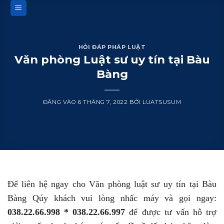
Bỏ
qua
nội
dung
HỎI ĐÁP PHÁP LUẬT
Văn phòng Luật sư uy tín tại Bàu
Bàng
ĐĂNG VÀO
6 THÁNG 7, 2022
BỞI
LUATSUSUM
Để liên hệ ngay cho Văn phòng luật sư uy tín tại Bàu
Bàng Qúy khách vui lòng nhấc máy và gọi ngay:
038.22.66.998 * 038.22.66.997
để được tư vấn hỗ trợ