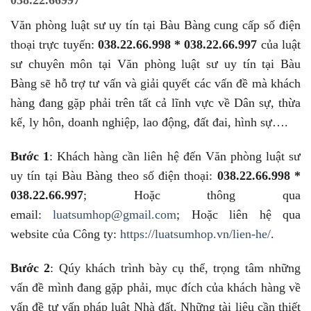
038.22.66997
Văn phòng luật sư uy tín tại Bàu Bàng cung cấp số điện
thoại trực tuyến:
038.22.66.998 * 038.22.66.997
của luật
sư chuyên môn tại Văn phòng luật sư uy tín tại Bàu
Bàng sẽ hỗ trợ tư vấn và giải quyết các vấn đề mà khách
hàng đang gặp phải trên tất cả lĩnh vực về Dân sự, thừa
kế, ly hôn, doanh nghiệp, lao động, đất đai, hình sự….
Bước 1
: Khách hàng cần liên hệ đến Văn phòng luật sư
uy tín tại Bàu Bàng theo số điện thoại:
038.22.66.998 *
038.22.66.997
; Hoặc thông qua
email:
luatsumhop@gmail.com
; Hoặc liên hệ qua
website của Công ty:
https://luatsumhop.vn/lien-he/
.
Bước 2
: Qúy khách trình bày cụ thể, trọng tâm những
vấn đề mình đang gặp phải, mục đích của khách hàng về
vấn đề tư vấn pháp luật Nhà đất. Những tài liệu cần thiết