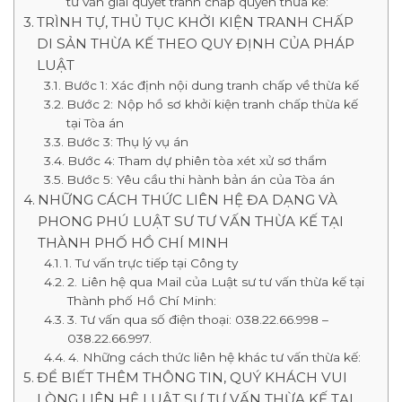
tư vấn giải quyết tranh chấp quyền thừa kế:
TRÌNH TỰ, THỦ TỤC KHỞI KIỆN TRANH CHẤP
DI SẢN THỪA KẾ THEO QUY ĐỊNH CỦA PHÁP
LUẬT
Bước 1: Xác định nội dung tranh chấp về thừa kế
Bước 2: Nộp hồ sơ khởi kiện tranh chấp thừa kế
tại Tòa án
Bước 3: Thụ lý vụ án
Bước 4: Tham dự phiên tòa xét xử sơ thẩm
Bước 5: Yêu cầu thi hành bản án của Tòa án
NHỮNG CÁCH THỨC LIÊN HỆ ĐA DẠNG VÀ
PHONG PHÚ LUẬT SƯ TƯ VẤN THỪA KẾ TẠI
THÀNH PHỐ HỒ CHÍ MINH
1. Tư vấn trực tiếp tại Công ty
2. Liên hệ qua Mail của Luật sư tư vấn thừa kế tại
Thành phố Hồ Chí Minh:
3. Tư vấn qua số điện thoại: 038.22.66.998 –
038.22.66.997.
4. Những cách thức liên hệ khác tư vấn thừa kế:
ĐỂ BIẾT THÊM THÔNG TIN, QUÝ KHÁCH VUI
LÒNG LIÊN HỆ LUẬT SƯ TƯ VẤN THỪA KẾ TẠI