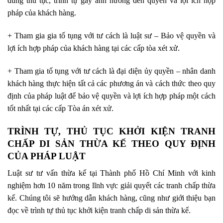
đúng thủ tục, trình tự gây ảnh hưởng đến quyền và lợi ích hợp
pháp của khách hàng.
+ Tham gia gia tố tụng với tư cách là luật sư – Bảo vệ quyền và
lợi ích hợp pháp của khách hàng tại các cấp tòa xét xử.
+ Tham gia tố tụng với tư cách là đại diện ủy quyền – nhân danh
khách hàng thực hiện tất cả các phương án và cách thức theo quy
định của pháp luật để bảo vệ quyền và lợi ích hợp pháp một cách
tốt nhất tại các cấp Tòa án xét xử.
TRÌNH TỰ, THỦ TỤC KHỞI KIỆN TRANH
CHẤP DI SẢN THỪA KẾ THEO QUY ĐỊNH
CỦA PHÁP LUẬT
Luật sư tư vấn thừa kế tại Thành phố Hồ Chí Minh với kinh
nghiệm hơn 10 năm trong lĩnh vực giải quyết các tranh chấp thừa
kế. Chúng tôi sẽ hướng dẫn khách hàng, cũng như giới thiệu bạn
đọc về trình tự thủ tục khởi kiện tranh chấp di sản thừa kế.