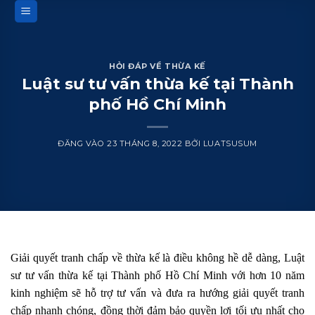
Bỏ
qua
nội
dung
HỎI ĐÁP VỀ THỪA KẾ
Luật sư tư vấn thừa kế tại Thành
phố Hồ Chí Minh
ĐĂNG VÀO
23 THÁNG 8, 2022
BỞI
LUATSUSUM
Giải quyết tranh chấp về thừa kế là điều không hề dễ dàng, Luật
sư tư vấn thừa kế tại Thành phố Hồ Chí Minh với hơn 10 năm
kinh nghiệm sẽ hỗ trợ tư vấn và đưa ra hướng giải quyết tranh
chấp nhanh chóng, đồng thời đảm bảo quyền lợi tối ưu nhất cho