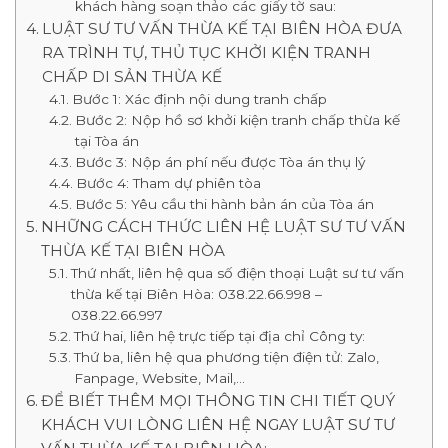
khách hàng soạn thảo các giấy tờ sau:
LUẬT SƯ TƯ VẤN THỪA KẾ TẠI BIÊN HÒA ĐƯA
RA TRÌNH TỰ, THỦ TỤC KHỞI KIỆN TRANH
CHẤP DI SẢN THỪA KẾ
Bước 1: Xác định nội dung tranh chấp
Bước 2: Nộp hồ sơ khởi kiện tranh chấp thừa kế
tại Tòa án
Bước 3: Nộp án phí nếu được Tòa án thụ lý
Bước 4: Tham dự phiên tòa
Bước 5: Yêu cầu thi hành bản án của Tòa án
NHỮNG CÁCH THỨC LIÊN HỆ LUẬT SƯ TƯ VẤN
THỪA KẾ TẠI BIÊN HÒA
Thứ nhất, liên hệ qua số điện thoại Luật sư tư vấn
thừa kế tại Biên Hòa: 038.22.66.998 –
038.22.66.997
Thứ hai, liên hệ trực tiếp tại địa chỉ Công ty:
Thứ ba, liên hệ qua phương tiện điện tử: Zalo,
Fanpage, Website, Mail,…
ĐỂ BIẾT THÊM MỌI THÔNG TIN CHI TIẾT QUÝ
KHÁCH VUI LÒNG LIÊN HỆ NGAY LUẬT SƯ TƯ