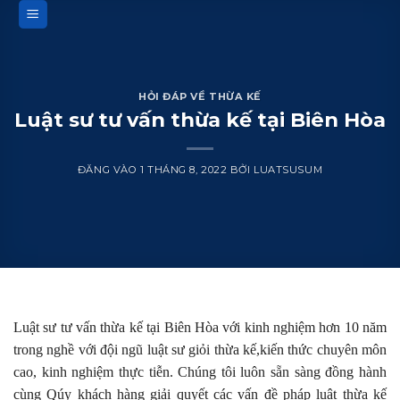
Bỏ
qua
nội
dung
HỎI ĐÁP VỀ THỪA KẾ
Luật sư tư vấn thừa kế tại Biên Hòa
ĐĂNG VÀO
1 THÁNG 8, 2022
BỞI
LUATSUSUM
Luật sư tư vấn thừa kế tại Biên Hòa với kinh nghiệm hơn 10 năm
trong nghề với đội ngũ luật sư giỏi thừa kế,kiến thức chuyên môn
cao, kinh nghiệm thực tiễn. Chúng tôi luôn sẵn sàng đồng hành
cùng Qúy khách hàng giải quyết các vấn đề pháp luật thừa kế