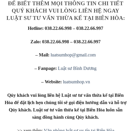
ĐỂ BIẾT THÊM MỌI THÔNG TIN CHI TIẾT
QUÝ KHÁCH VUI LÒNG LIÊN HỆ NGAY
LUẬT SƯ TƯ VẤN THỪA KẾ TẠI BIÊN HÒA:
Hotline: 038.22.66.998 – 038.22.66.997
Zalo: 038.22.66.998 – 038.22.66.997
– Mail:
luatsumhop@gmail.com
– Fanpage:
Luật sư Bình Dương
– Website:
luatsumhop.vn
Qúy khách vui lòng liên hệ Luật sư tư vấn thừa kế tại Biên
Hòa để đặt lịch hẹn chúng tôi sẽ gọi điện hướng dẫn và hỗ trợ
Qúy khách. Luật sư tư vấn thừa kế tại Biên Hòa luôn sẵn
sàng đồng hành cùng Qúy khách.
>> xem thêm:
Văn phòng luật sư uy tín tại Biên Hòa