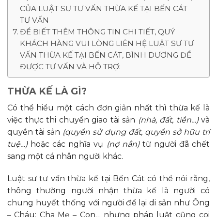
CỦA LUẬT SƯ TƯ VẤN THỪA KẾ TẠI BẾN CÁT
TƯ VẤN
ĐỂ BIẾT THÊM THÔNG TIN CHI TIẾT, QUÝ
KHÁCH HÀNG VUI LÒNG LIÊN HỆ LUẬT SƯ TƯ
VẤN THỪA KẾ TẠI BẾN CÁT, BÌNH DƯƠNG ĐỂ
ĐƯỢC TƯ VẤN VÀ HỖ TRỢ:
THỪA KẾ LÀ GÌ?
Có thể hiểu một cách đơn giản nhất thì thừa kế là
việc thực thi chuyển giao tài sản
(nhà, đất, tiền…)
và
quyền tài sản
(quyền sử dụng đất, quyền sở hữu trí
tuệ…)
hoặc các nghĩa vụ
(nợ nần)
từ người đã chết
sang một cá nhân người khác.
Luật sư tư vấn thừa kế tại Bến Cát có thể nói rằng,
thông thường người nhận thừa kế là người có
chung huyết thống với người để lại di sản như Ông
– Cháu; Cha Mẹ – Con… nhưng pháp luật cũng coi