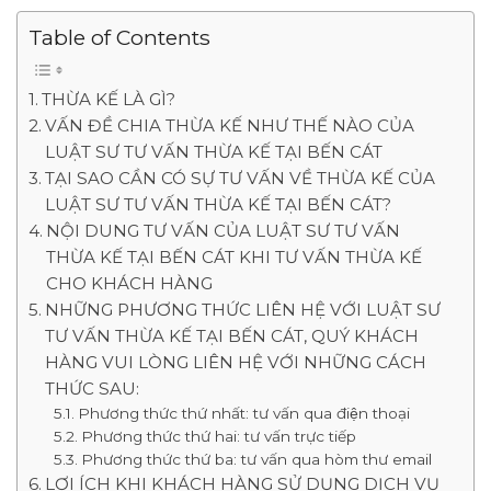
Table of Contents
THỪA KẾ LÀ GÌ?
VẤN ĐỀ CHIA THỪA KẾ NHƯ THẾ NÀO CỦA
LUẬT SƯ TƯ VẤN THỪA KẾ TẠI BẾN CÁT
TẠI SAO CẦN CÓ SỰ TƯ VẤN VỀ THỪA KẾ CỦA
LUẬT SƯ TƯ VẤN THỪA KẾ TẠI BẾN CÁT?
NỘI DUNG TƯ VẤN CỦA LUẬT SƯ TƯ VẤN
THỪA KẾ TẠI BẾN CÁT KHI TƯ VẤN THỪA KẾ
CHO KHÁCH HÀNG
NHỮNG PHƯƠNG THỨC LIÊN HỆ VỚI LUẬT SƯ
TƯ VẤN THỪA KẾ TẠI BẾN CÁT, QUÝ KHÁCH
HÀNG VUI LÒNG LIÊN HỆ VỚI NHỮNG CÁCH
THỨC SAU:
Phương thức thứ nhất: tư vấn qua điện thoại
Phương thức thứ hai: tư vấn trực tiếp
Phương thức thứ ba: tư vấn qua hòm thư email
LỢI ÍCH KHI KHÁCH HÀNG SỬ DỤNG DỊCH VỤ