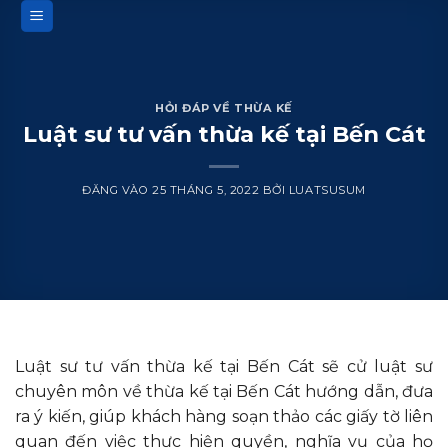
Bỏ
qua
nội
dung
HỎI ĐÁP VỀ THỪA KẾ
Luật sư tư vấn thừa kế tại Bến Cát
ĐĂNG VÀO
25 THÁNG 5, 2022
BỞI
LUATSUSUM
Luật sư tư vấn thừa kế tại Bến Cát sẽ cử luật sư
chuyên môn về thừa kế tại Bến Cát hướng dẫn, đưa
ra ý kiến, giúp khách hàng soạn thảo các giấy tờ liên
quan đến việc thực hiện quyền, nghĩa vụ của họ