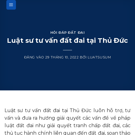
Bỏ
qua
nội
dung
HỎI ĐÁP ĐẤT ĐAI
Luật sư tư vấn đất đai tại Thủ Đức
ĐĂNG VÀO
29 THÁNG 10, 2022
BỞI
LUATSUSUM
Luật sư tư vấn đất đai tại Thủ Đức luôn hỗ trợ, tư
vấn và đưa ra hướng giải quyết các vấn đề về pháp
luật đất đai như giải quyết tranh chấp đất đai, các
thủ tục hành chính liên quan đến đất đai, soạn thảo