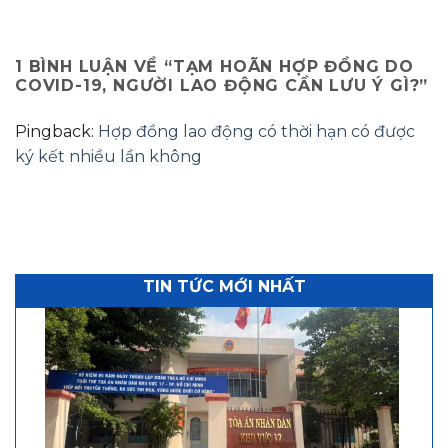
1 BÌNH LUẬN VỀ “
TẠM HOÃN HỢP ĐỒNG DO
COVID-19, NGƯỜI LAO ĐỘNG CẦN LƯU Ý GÌ?
”
Pingback:
Hợp đồng lao động có thời hạn có được
ký kết nhiều lần không
TIN TỨC MỚI NHẤT