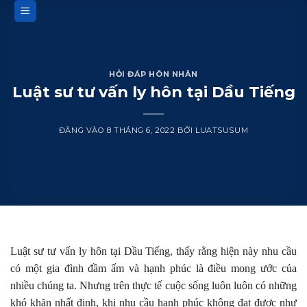
Bỏ
qua
nội
dung
HỎI ĐÁP HÔN NHÂN
Luật sư tư vấn ly hôn tại Dầu Tiếng
ĐĂNG VÀO
8 THÁNG 6, 2022
BỞI
LUATSUSUM
Luật sư tư vấn ly hôn tại Dầu Tiếng, thấy rằng hiện này nhu cầu
có một gia đình đầm ấm và hạnh phúc là điều mong ước của
nhiều chúng ta. Nhưng trên thực tế cuộc sống luôn luôn có những
khó khăn nhất định, khi nhu cầu hạnh phúc không đạt được như