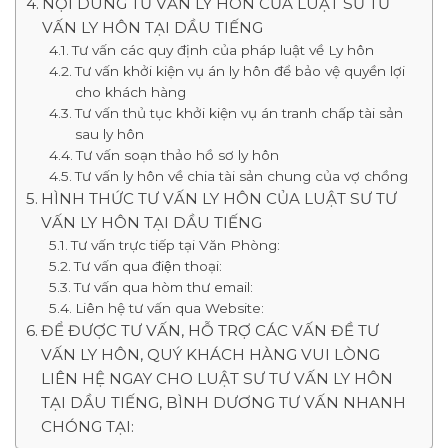
NỘI DUNG TƯ VẤN LY HÔN CỦA LUẬT SƯ TƯ
VẤN LY HÔN TẠI DẦU TIẾNG
Tư vấn các quy định của pháp luật về Ly hôn
Tư vấn khởi kiện vụ án ly hôn để bảo vệ quyền lợi
cho khách hàng
Tư vấn thủ tục khởi kiện vụ án tranh chấp tài sản
sau ly hôn
Tư vấn soạn thảo hồ sơ ly hôn
Tư vấn ly hôn về chia tài sản chung của vợ chồng
HÌNH THỨC TƯ VẤN LY HÔN CỦA LUẬT SƯ TƯ
VẤN LY HÔN TẠI DẦU TIẾNG
Tư vấn trực tiếp tại Văn Phòng:
Tư vấn qua điện thoại:
Tư vấn qua hòm thư email:
Liên hệ tư vấn qua Website:
ĐỂ ĐƯỢC TƯ VẤN, HỖ TRỢ CÁC VẤN ĐỀ TƯ
VẤN LY HÔN, QUÝ KHÁCH HÀNG VUI LÒNG
LIÊN HỆ NGAY CHO LUẬT SƯ TƯ VẤN LY HÔN
TẠI DẦU TIẾNG, BÌNH DƯƠNG TƯ VẤN NHANH
CHÓNG TẠI: