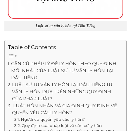
Luật sư tư vấn ly hôn tại Dầu Tiếng
Table of Contents
CĂN CỨ PHÁP LÝ ĐỂ LY HÔN THEO QUY ĐỊNH
MỚI NHẤT CỦA LUẬT SƯ TƯ VẤN LY HÔN TẠI
DẦU TIẾNG
LUẬT SƯ TƯ VẤN LY HÔN TẠI DẦU TIẾNG TƯ
VẤN LY HÔN DỰA TRÊN NHỮNG QUY ĐỊNH
CỦA PHÁP LUẬT?
LUẬT HÔN NHÂN VÀ GIA ĐỊNH QUY ĐỊNH VỀ
QUYỀN YÊU CẦU LY HÔN?
Người có quyền yêu cầu ly hôn?
Quy định của pháp luật về căn cứ ly hôn