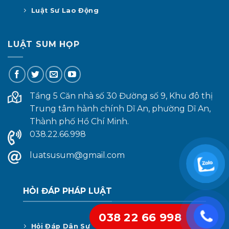
Luật Sư Lao Động
LUẬT SUM HỌP
Tầng 5 Căn nhà số 30 Đường số 9, Khu đô thị
Trung tâm hành chính Dĩ An, phường Dĩ An,
Thành phố Hồ Chí Minh.
038.22.66.998
luatsusum@gmail.com
HỎI ĐÁP PHÁP LUẬT
038 22 66 998
Hỏi Đáp Dân Sự