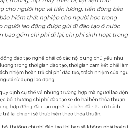
ập, trường, lớp, máy, thiết bị, vật liệu thực
rợ cho người học và tiền lương, tiền đóng bảo
, bảo hiểm thất nghiệp cho người học trong
ợp người lao động được gửi đi đào tạo ở nước
n bao gồm chi phí đi lại, chi phí sinh hoạt trong
 đồng đào tạo nghề phải có các nội dung chủ yếu như
n lương trong thời gian đào tạo, thời gian cam kết phải là
 trách nhiệm hoàn trả chi phí đào tạo, trách nhiệm của ng
 người sử dụng lao động.
 quy định cụ thể về những trường hợp mà người lao độ
iệc bồi thường chi phí đào tạo sẽ do hai bên thỏa thuận
ong hợp đồng đào tạo nghề các bên đã nêu rõ trách
 trả lại chi phí sẽ thực hiện theo thỏa thuận.
bồi thường chi phí đào tạo thì bạn sẽ không phải hoàn 