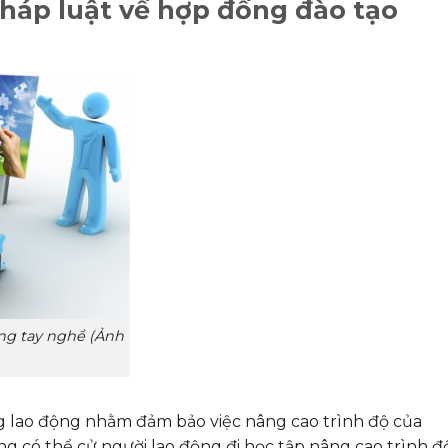
háp luật về hợp đồng đào tạo
ăng tay nghề (Ảnh
g lao động nhằm đảm bảo việc nâng cao trình độ của
ng có thể cử người lao động đi học tập nâng cao trình độ