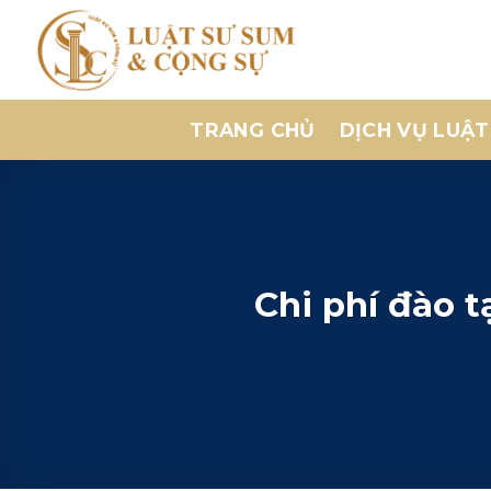
Bỏ
qua
nội
dung
TRANG CHỦ
DỊCH VỤ LUẬT
Chi phí đào t