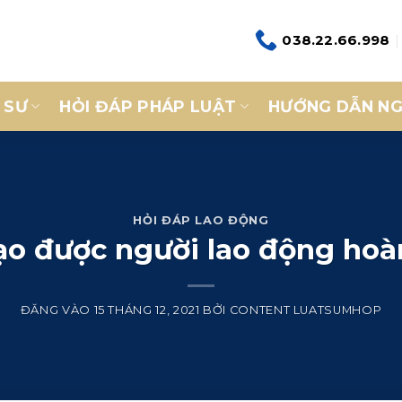
038.22.66.998
 SƯ
HỎI ĐÁP PHÁP LUẬT
HƯỚNG DẪN NG
HỎI ĐÁP LAO ĐỘNG
ạo được người lao động hoà
ĐĂNG VÀO
15 THÁNG 12, 2021
BỞI
CONTENT LUATSUMHOP