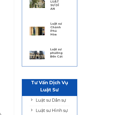
LUẬT
SƯ DĨ
AN
Luật sư
Chánh
Phú
Hòa
Luật sư
phường
Bến Cát
Tư Vấn Dịch Vụ
Luật Sư
Luật sư Dân sự
Luật sư Hình sự
.