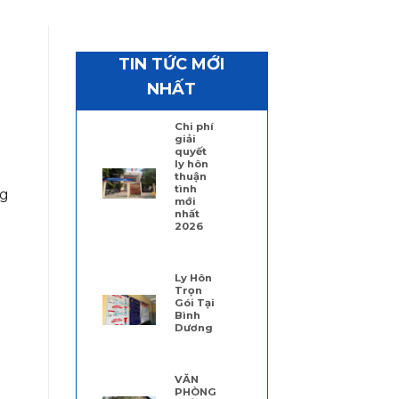
TIN TỨC MỚI
NHẤT
Chi phí
giải
quyết
ly hôn
thuận
tình
ng
mới
nhất
2026
Ly Hôn
Trọn
Gói Tại
Bình
Dương
VĂN
PHÒNG