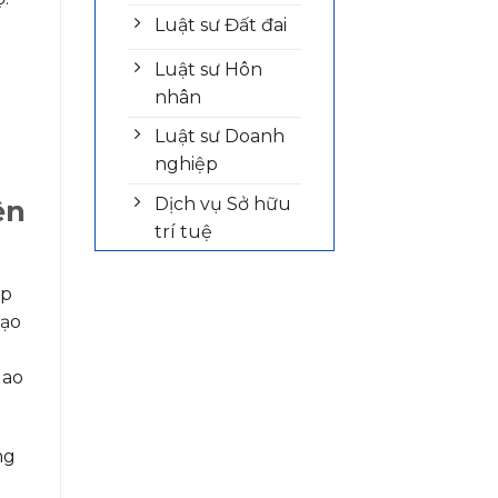
Luật sư Đất đai
Luật sư Hôn
nhân
Luật sư Doanh
nghiệp
Dịch vụ Sở hữu
ện
trí tuệ
ợp
tạo
lao
ng