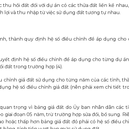
 thu hồi đất đối với dự án có các thửa đất liền kề nhau,
 lợi và thu nhập từ việc sử dụng đất tương tự nhau.
nh, thành quy định hệ số điều chỉnh để áp dụng cho 
uyết định hệ số điều chỉnh để áp dụng cho từng dự án 
i đất trong trường hợp (4).
iều chỉnh giá đất sử dụng cho từng năm của các tỉnh, th
ụng hệ số điều chỉnh giá đất (nên phải xem chi tiết tr
t quan trọng vì bảng giá đất do Ủy ban nhân dân các tỉ
 giai đoạn 05 năm, trừ trường hợp sửa đổi, bổ sung. Ri
cao hoặc thấp hơn bảng giá đất đó phải có hệ số điều ch
t bằng, tính tiền vượt hạn mức sử dụng đất,…