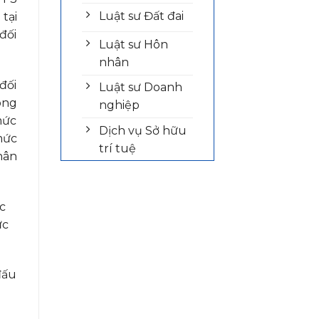
Luật sư Đất đai
tại
đối
Luật sư Hôn
nhân
đối
Luật sư Doanh
ông
nghiệp
mức
Dịch vụ Sở hữu
mức
trí tuệ
hân
c
ức
đấu