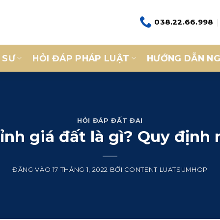
038.22.66.998
 SƯ
HỎI ĐÁP PHÁP LUẬT
HƯỚNG DẪN NG
HỎI ĐÁP ĐẤT ĐAI
ỉnh giá đất là gì? Quy định
ĐĂNG VÀO
17 THÁNG 1, 2022
BỞI
CONTENT LUATSUMHOP