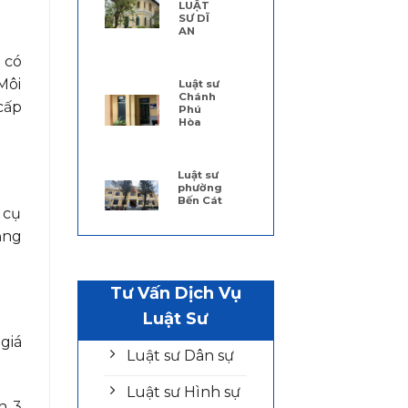
LUẬT
SƯ DĨ
AN
 có
Môi
Luật sư
Chánh
cấp
Phú
Hòa
Luật sư
phường
Bến Cát
 cụ
ảng
Tư Vấn Dịch Vụ
Luật Sư
giá
Luật sư Dân sự
Luật sư Hình sự
n 3