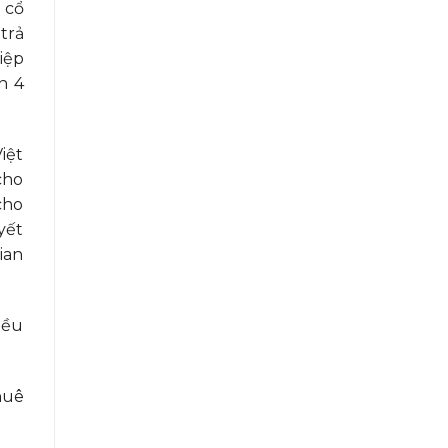
 cổ
trả
iệp
n 4
iệt
cho
cho
yết
ian
iều
huê