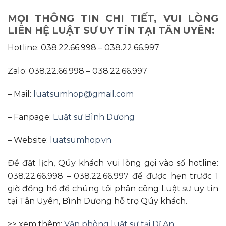
MỌI THÔNG TIN CHI TIẾT, VUI LÒNG
LIÊN HỆ LUẬT SƯ UY TÍN TẠI TÂN UYÊN:
Hotline: 038.22.66.998 – 038.22.66.997
Zalo: 038.22.66.998 – 038.22.66.997
– Mail:
luatsumhop@gmail.com
– Fanpage:
Luật sư Bình Dương
– Website:
luatsumhop.vn
Để đặt lịch, Qúy khách vui lòng gọi vào số hotline:
038.22.66.998 – 038.22.66.997 để được hẹn trước 1
giờ đồng hồ để chúng tôi phân công Luật sư uy tín
tại Tân Uyên, Bình Dương hỗ trợ Qúy khách.
>> xem thêm:
Văn phòng luật sư tại Dĩ An