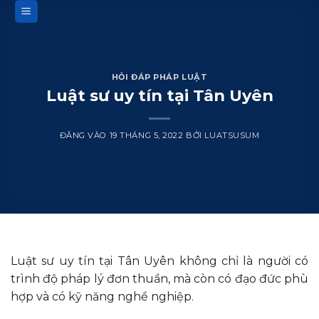
Bỏ
qua
nội
dung
HỎI ĐÁP PHÁP LUẬT
Luật sư uy tín tại Tân Uyên
ĐĂNG VÀO
19 THÁNG 5, 2022
BỞI
LUATSUSUM
Luật sư uy tín tại Tân Uyên không chỉ là người có
trình độ pháp lý đơn thuần, mà còn có đạo đức phù
hợp và có kỹ năng nghề nghiệp.