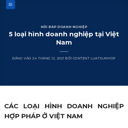
Bỏ
qua
nội
dung
HỎI ĐÁP DOANH NGHIỆP
5 loại hình doanh nghiệp tại Việt
Nam
ĐĂNG VÀO
24 THÁNG 12, 2021
BỞI
CONTENT LUATSUMHOP
CÁC LOẠI HÌNH DOANH NGHIỆP
HỢP PHÁP Ở VIỆT NAM